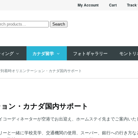
My Account
Cart
Track 
rch
Search
ティング
カナダ留学
フォトギャラリー
モントリ
ご到着時オリエンテーション・カナダ国内サポート
ション・カナダ国内サポート
イコーディネーターが空港でお出迎え、ホームステイ先までご案内いた
リーと一緒に学校見学、交通機関の使用、スーパー、銀行への行き方な